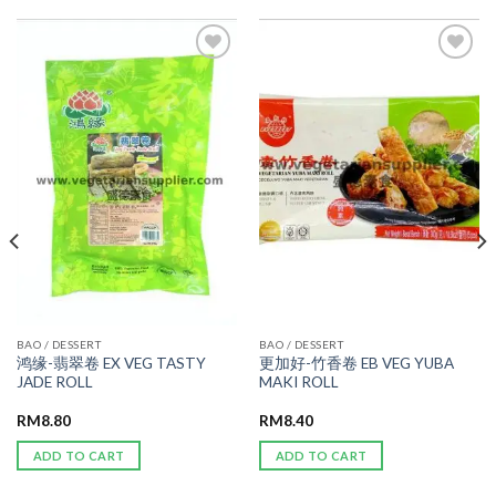
ADD TO
ADD TO
WISHLIST
WISHLIST
BAO / DESSERT
BAO / DESSERT
鸿缘-翡翠卷 EX VEG TASTY
更加好-竹香卷 EB VEG YUBA
JADE ROLL
MAKI ROLL
RM
8.80
RM
8.40
ADD TO CART
ADD TO CART