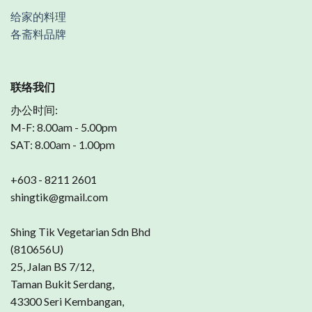
给家的料理
各斋料品牌
联络我们
办公时间:
M-F: 8.00am - 5.00pm
SAT: 8.00am - 1.00pm
+603 - 8211 2601
shingtik@gmail.com
Shing Tik Vegetarian Sdn Bhd
(810656U)
25, Jalan BS 7/12,
Taman Bukit Serdang,
43300 Seri Kembangan,