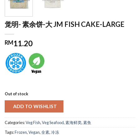
觉明- 素余饼-大 JM FISH CAKE-LARGE
11.20
RM
Out of stock
ADD TO WISHLIST
Categories:
Veg Fish
,
Veg Seafood
,
素海鲜类
,
素鱼
Tags:
Frozen
,
Vegan
,
全素
,
冷冻