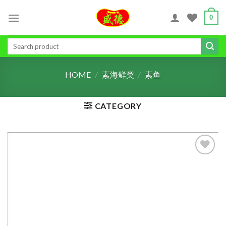
Skip
0
to
content
Search
for:
HOME
/
素海鲜类
/
素鱼
CATEGORY
ADD TO
WISHLIST