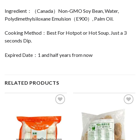
Ingredient：（Canada）Non-GMO Soy Bean, Water,
Polydimethylsiloxane Emulsion（E900）, Palm Oil.
Cooking Method：Best For Hotpot or Hot Soup. Just a 3
seconds Dip.
Expired Date：1 and half years from now
RELATED PRODUCTS
ADD TO
ADD TO
WISHLIST
WISHLIST