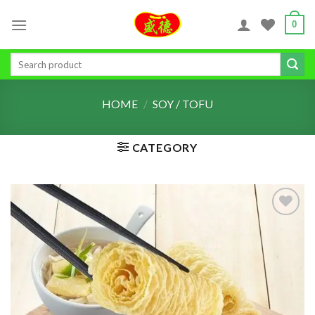
Skip
0
to
content
Search
for:
HOME
/
SOY / TOFU
CATEGORY
ADD TO
WISHLIST