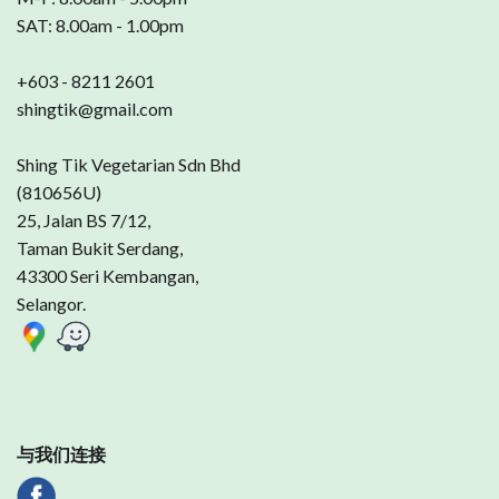
SAT: 8.00am - 1.00pm
+603 - 8211 2601
shingtik@gmail.com
Shing Tik Vegetarian Sdn Bhd
(810656U)
25, Jalan BS 7/12,
Taman Bukit Serdang,
43300 Seri Kembangan,
Selangor.
与我们连接