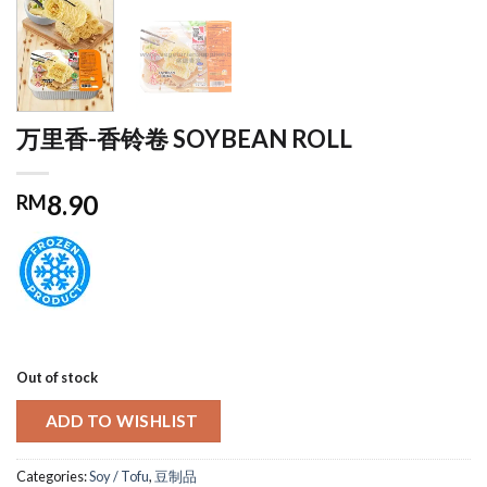
万里香-香铃卷 SOYBEAN ROLL
8.90
RM
Out of stock
ADD TO WISHLIST
Categories:
Soy / Tofu
,
豆制品