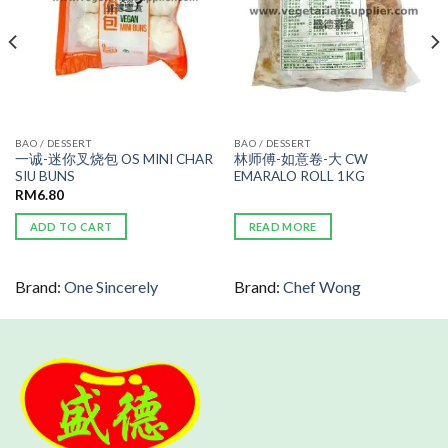
BAO / DESSERT
BAO / DESSERT
一诚-迷你叉烧包 OS MINI CHAR
林师傅-如意卷-大 CW
SIU BUNS
EMARALO ROLL 1KG
RM
6.80
ADD TO CART
READ MORE
Brand:
One Sincerely
Brand:
Chef Wong