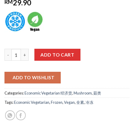
29.90
RM
经济猴头菇 ECO MUSHROOM HEAD 1KG quantity
ADD TO CART
ADD TO WISHLIST
Categories:
Economic Vegetarian 经济货
,
Mushroom
,
菇类
Tags:
Economic Vegetarian
,
Frozen
,
Vegan
,
全素
,
冷冻