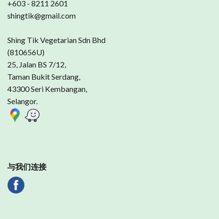
+603 - 8211 2601
shingtik@gmail.com
Shing Tik Vegetarian Sdn Bhd
(810656U)
25, Jalan BS 7/12,
Taman Bukit Serdang,
43300 Seri Kembangan,
Selangor.
与我们连接