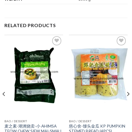
RELATED PRODUCTS
ADD TO
ADD TO
WISHLIST
WISHLIST
BAO / DESSERT
BAO / DESSERT
麦之素-潮洲烧卖-小 AHIMSA
慈心舍-馒头金瓜 KP PUMPKIN
TEOW CHEW SIEW MAI-SMALL
STEMED BREAD (4PCS)