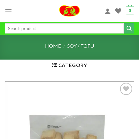
Skip
0
to
content
Search
for:
HOME
/
SOY / TOFU
CATEGORY
ADD TO
WISHLIST