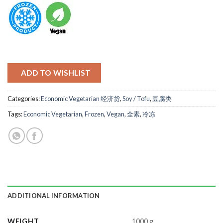
ADD TO WISHLIST
Categories:
Economic Vegetarian 经济货
,
Soy / Tofu
,
豆腐类
Tags:
Economic Vegetarian
,
Frozen
,
Vegan
,
全素
,
冷冻
ADDITIONAL INFORMATION
WEIGHT
1000 g