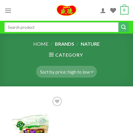
Skip
0
to
content
Search
for:
HOME
/
BRANDS
/
NATURE
CATEGORY
ADD TO
WISHLIST