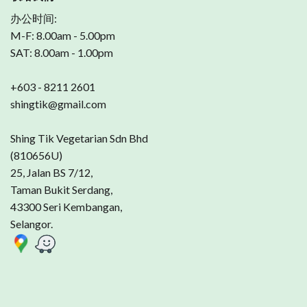
办公时间:
M-F: 8.00am - 5.00pm
SAT: 8.00am - 1.00pm
+603 - 8211 2601
shingtik@gmail.com
Shing Tik Vegetarian Sdn Bhd
(810656U)
25, Jalan BS 7/12,
Taman Bukit Serdang,
43300 Seri Kembangan,
Selangor.