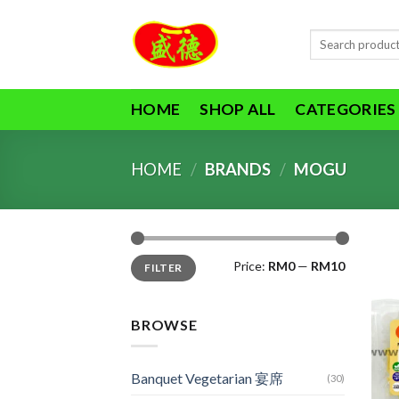
Skip
to
Search
content
for:
HOME
SHOP ALL
CATEGORIES
HOME
/
BRANDS
/
MOGU
Min
Max
Price:
RM0
—
RM10
FILTER
price
price
BROWSE
Banquet Vegetarian 宴席
(30)