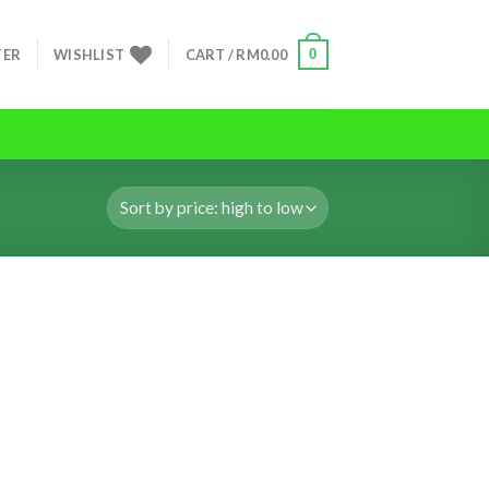
0
TER
WISHLIST
CART /
RM
0.00