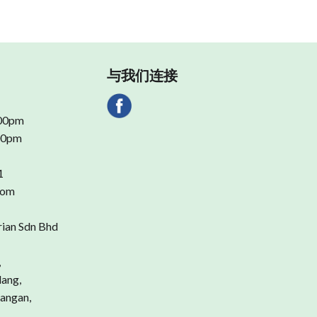
与我们连接
.00pm
.00pm
1
com
rian Sdn Bhd
,
dang,
angan,