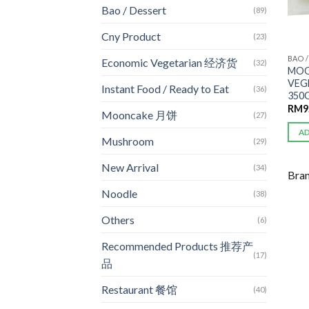
Bao / Dessert
(89)
Cny Product
(23)
BAO 
Economic Vegetarian 经济货
(32)
MO
VEG
Instant Food / Ready to Eat
(36)
350
RM
9
Mooncake 月饼
(27)
A
Mushroom
(29)
New Arrival
(34)
Bra
Noodle
(38)
Others
(6)
Recommended Products 推荐产
(17)
品
Restaurant 餐馆
(40)