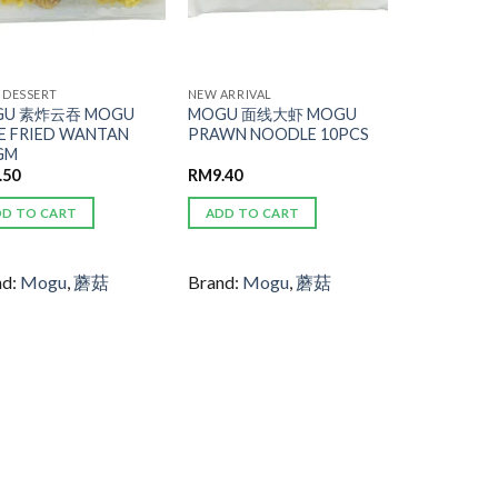
/ DESSERT
NEW ARRIVAL
GU 素炸云吞 MOGU
MOGU 面线大虾 MOGU
E FRIED WANTAN
PRAWN NOODLE 10PCS
GM
.50
RM
9.40
DD TO CART
ADD TO CART
nd:
Mogu
,
蘑菇
Brand:
Mogu
,
蘑菇