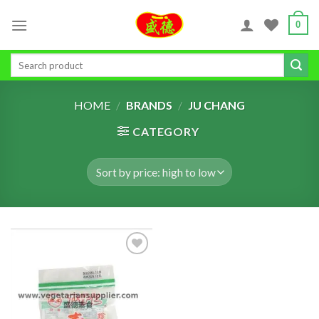
Skip
0
to
content
Search
for:
HOME
/
BRANDS
/
JU CHANG
CATEGORY
ADD TO
WISHLIST