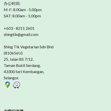
办公时间:
M-F: 8.00am - 5.00pm
SAT: 8.00am - 1.00pm
+603 - 8211 2601
shingtik@gmail.com
Shing Tik Vegetarian Sdn Bhd
(810656U)
25, Jalan BS 7/12,
Taman Bukit Serdang,
43300 Seri Kembangan,
Selangor.