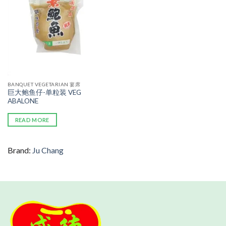
BANQUET VEGETARIAN 宴席
巨大鲍鱼仔-单粒装 VEG
ABALONE
READ MORE
Brand:
Ju Chang