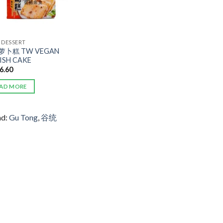
/ DESSERT
萝卜糕 TW VEGAN
ISH CAKE
6.60
AD MORE
nd:
Gu Tong
,
谷统