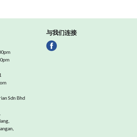
与我们连接
.00pm
.00pm
1
com
rian Sdn Bhd
,
dang,
angan,