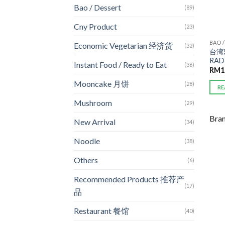
Bao / Dessert
(89)
Cny Product
(23)
BAO 
Economic Vegetarian 经济货
(32)
台湾
RAD
Instant Food / Ready to Eat
(36)
RM
1
Mooncake 月饼
(28)
RE
Mushroom
(29)
Bra
New Arrival
(34)
Noodle
(38)
Others
(6)
Recommended Products 推荐产
(17)
品
Restaurant 餐馆
(40)