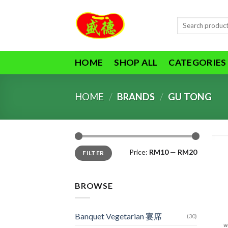
Skip
to
Search
content
for:
HOME
SHOP ALL
CATEGORIES
HOME
/
BRANDS
/
GU TONG
Min
Max
Price:
RM10
—
RM20
FILTER
price
price
BROWSE
Banquet Vegetarian 宴席
(30)