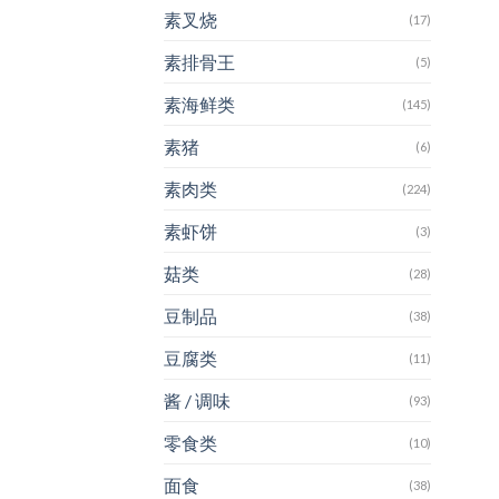
素叉烧
(17)
素排骨王
(5)
素海鲜类
(145)
素猪
(6)
素肉类
(224)
素虾饼
(3)
菇类
(28)
豆制品
(38)
豆腐类
(11)
酱 / 调味
(93)
零食类
(10)
面食
(38)