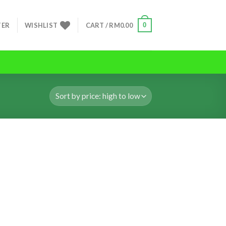
0
TER
WISHLIST
CART /
RM
0.00