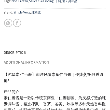
Tags:
Non-Frozen
,
Sauce / Seasoning
,
干料
,
酱 / 调味品
Brand:
Simple Vege
,
纯翠素
DESCRIPTION
ADDITIONAL INFORMATION
【纯翠素 仁当酱】南洋风情素食仁当酱｜便捷烹饪 醇香浓
郁*
产品简介
素仁当酱是一款以传统东南亚「仁当咖喱」为灵感打造的纯
素调味酱，精选椰浆、香茅、姜黄、辣椒等多种天然香料慢
熬而成，搭配大豆蛋白或植物肉粒，复刻经典浓香口感。酱