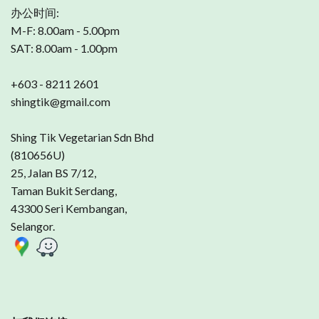
办公时间:
M-F: 8.00am - 5.00pm
SAT: 8.00am - 1.00pm
+603 - 8211 2601
shingtik@gmail.com
Shing Tik Vegetarian Sdn Bhd
(810656U)
25, Jalan BS 7/12,
Taman Bukit Serdang,
43300 Seri Kembangan,
Selangor.