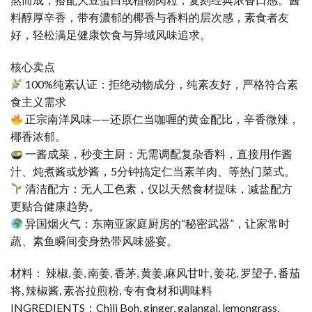
料醇厚辛香，带有濃郁的椰香与香料的层次感，素食者友
好，轻松满足健康饮食与异域风味追求。
核心卖点
100%纯素认证：拒绝动物成分，纯素友好，严格符合素
食主义需求
正宗南洋风味——还原仁当咖喱的黄金配比，辛香微辣，
椰香浓郁。
一酱成菜，秒变主厨：无需调配复杂香料，直接用作酱
汁、炖煮酱或炒酱，5分钟搞定仁当素羊肉、等热门菜式。
清洁配方：无人工色素，仅以天然食材提味，减盐配方
更贴合健康趋势。
异国烟火气：东南亚家庭厨房的“秘密武器”，让家常时
蔬、素鱼瞬间变身热带风味盛宴。
材料： 辣椒, 姜, 南姜, 香茅, 黄姜,麻风甘叶, 姜花, 罗望子, 番茄
将, 辣椒酱, 素峇拉煎粉, 专有食材和调味料
INGREDIENTS：Chili Boh, ginger, galangal, lemongrass,