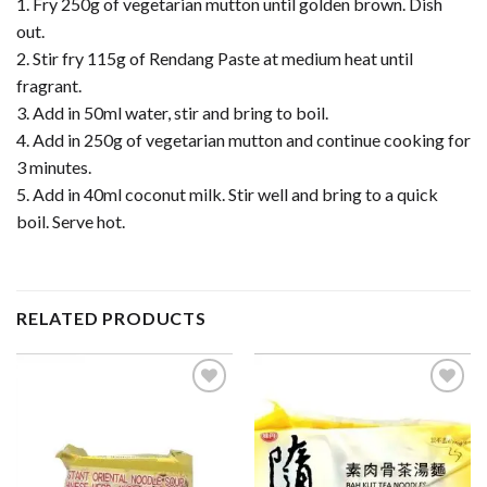
1. Fry 250g of vegetarian mutton until golden brown. Dish
out.
2. Stir fry 115g of Rendang Paste at medium heat until
fragrant.
3. Add in 50ml water, stir and bring to boil.
4. Add in 250g of vegetarian mutton and continue cooking for
3 minutes.
5. Add in 40ml coconut milk. Stir well and bring to a quick
boil. Serve hot.
RELATED PRODUCTS
ADD TO
ADD TO
WISHLIST
WISHLIST