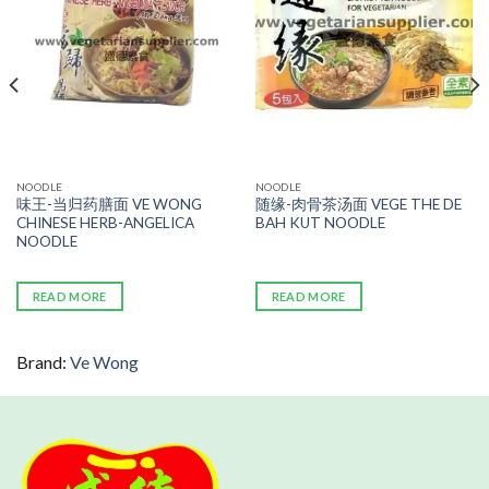
NOODLE
NOODLE
味王-当归药膳面 VE WONG
随缘-肉骨茶汤面 VEGE THE DE
CHINESE HERB-ANGELICA
BAH KUT NOODLE
NOODLE
READ MORE
READ MORE
Brand:
Ve Wong