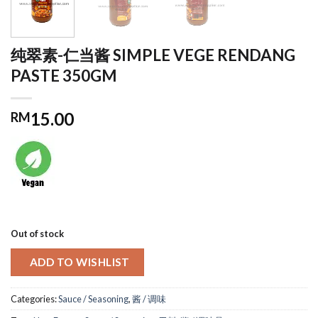
纯翠素-仁当酱 SIMPLE VEGE RENDANG
PASTE 350GM
15.00
RM
Out of stock
ADD TO WISHLIST
Categories:
Sauce / Seasoning
,
酱 / 调味