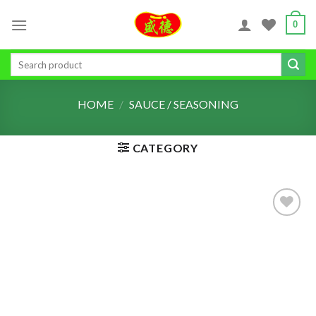
Skip
0
to
content
Search
for:
HOME
/
SAUCE / SEASONING
CATEGORY
ADD TO
WISHLIST