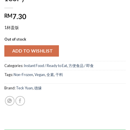
7.30
RM
1杯盖饭
Out of stock
ADD TO WISHLIST
Categories:
Instant Food / Ready to Eat
,
方便食品 / 即食
Tags:
Non-Frozen
,
Vegan
,
全素
,
干料
Brand:
Teck Yuan
,
德缘