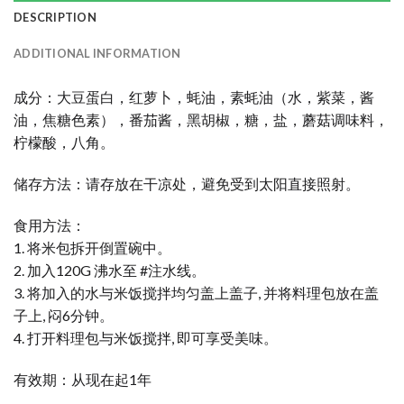
DESCRIPTION
ADDITIONAL INFORMATION
成分：大豆蛋白，红萝卜，蚝油，素蚝油（水，紫菜，酱
油，焦糖色素），番茄酱，黑胡椒，糖，盐，蘑菇调味料，
柠檬酸，八角。
储存方法：请存放在干凉处，避免受到太阳直接照射。
食用方法：
1. 将米包拆开倒置碗中。
2. 加入120G 沸水至 #注水线。
3. 将加入的水与米饭搅拌均匀盖上盖子, 并将料理包放在盖
子上, 闷6分钟。
4. 打开料理包与米饭搅拌, 即可享受美味。
有效期：从现在起1年