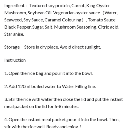
Ingredient：Textured soy protein, Carrot, King Oyster
Mushroom, Soybean Oil, Vegetarian oyster sauce（Water,
Seaweed, Soy Sauce, Caramel Colouring）, Tomato Sauce,
Black Pepper, Sugar, Salt, Mushroom Seasoning, Citric acid,
Star anise.
Storage：Store in dry place. Avoid direct sunlight.
Instruction：
1. Open the rice bag and pour it into the bowl.
2. Add 120ml boiled water to Water Filling line.
3. Stir the rice with water then close the lid and put the instant
meal packet on the lid for 6-8 minutes.
4. Open the instant meal packet, pour it into the bowl. Then,
stir with the rice well. Ready and enjoy！