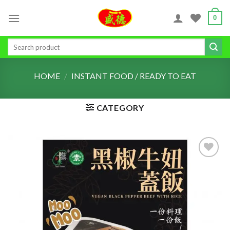
Skip
0
to
content
Search
for:
HOME
/
INSTANT FOOD / READY TO EAT
CATEGORY
ADD TO
WISHLIST